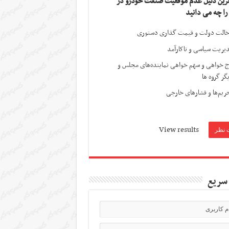
ترین دلیل عدم موفقیت صنعت خودرو در
 را چه می دانید
الت دولت و قیمت گذاری دستوری
یریت سیاسی و ناکارآمد
ج خواهی و سهم خواهی نماینده‌های مجلس و
گر گروه ها
ریم‌ها و فشارهای خارجی
View results
سریع