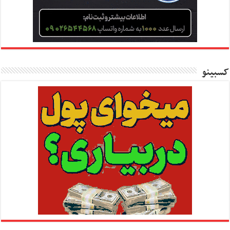
کسبینو