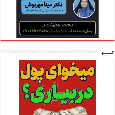
کسبینو