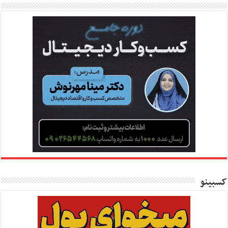
کسبینو