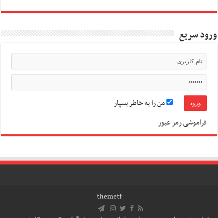
ورود سریع
من را به خاطر بسپار
فراموشی رمز عبور
themetf