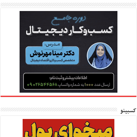
کسبینو