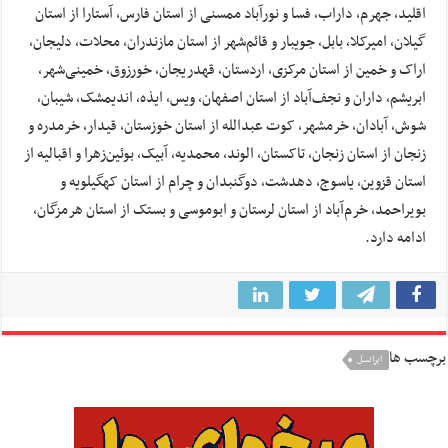
اقلید، جهرم، داراب، فسا و نورآباد ممسنی از استان فارس، آستارا از استان
گیلان، امیرکلا، بابل، جویبار و قائم‌شهر از استان مازندران، محلات، دلیجان،
اراک و خمین از استان مرکزی، اردستان، قهدریجان، خورزوق، خمینی‌شهر،
ابریشم، داران و نجف‌آباد از استان اصفهان، ویس، ایذه، اندیمشک، شیبان،
شوش، آبادان، خرمشهر، کوت عبدالله از استان خوزستان، قیدار، خرمدره و
زنجان از استان زنجان، تاکستان، الوند، محمدیه، آبیک، بوئین‌زهرا و اقبالیه از
استان قزوین، یاسوج، دهدشت، دوگنبدان و چرام از استان کهگیلویه و
بویراحمد، خرم‌آباد از استان لرستان و ابوموسی و بستک از استان هرمزگان،
ادامه دارد.
برچسب ها
ایرانسل