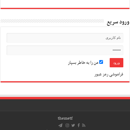
ورود سریع
من را به خاطر بسپار
فراموشی رمز عبور
themetf