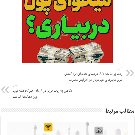
قبلی
رشد بی‌سابقه ۸.۷ درصدی تقاضای برق/نقش
موثر ماینرهای غیرمجاز در افزایش مصرف
بعدی
نگاهی به روند تورم در ۶ ماه اخیر/ فاصله تورم
بین دهک‌ها کم شد
مطالب مرتبط