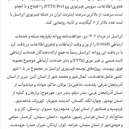
فناوری‌اطلاعات، سرویس فیبرنوری پرو (FTTX Pro) را افتتاح و با انجام
تست سرعت، از بالاترین سرعت اینترنت ایران در شبکه فیبرنوری ایرانسل با
ثبت عدد بالاتر از ۸ گیگابیت بر ثانیه، رونمایی کند.
ایرانسل در مرداد ۱۴۰۲ نیز، موافقت‌نامه پروانه یکپارچه شبکه و خدمات
ارتباطی (UNSP) را از وزیر وقت ارتباطات و فناوری‌اطلاعات دریافت کرد.
با دریافت این پروانه، ایرانسل رسماً به جمع ارائه‌دهندگان خدمات ارتباطی
ثابت مبتنی بر فیبر نوری (FTTx) و سایر خدمات ارتباطی موضوع مصوبه
فوق، پیوست. پروژه‌های توسعه فیبرنوری ایرانسل در مجموع در ۱۰۵ شهر
کشور شامل ماهدشت، کمال شهر و محمد شهر از استان البرز، تبریز از استان
آذربایجان شرقی، پلدشت، شاهین‌دژ، بوکان، ماکو، مهاباد و میاندوآب از
استان آذربایجان غربی، بندر دیلم، بندر دیر، خورموج، برازجان و گناوه از
استان بوشهر، چهاردانگه، گلستان، اندیشه، شهریار، کهریزک، شاهدشهر،
فردوسیه و صباشهر از استان تهران، مشهدریزه، سبزوار، بردسکن، کاریز و
صالح‌آباد از استان خراسان رضوی، شاهرود، دامغان، سمنان، گرمسار، میامی
و مهدی‌شهر از استان سمنان، خرامه، کوار، اردکان، شیراز، صدرا، مرودشت،