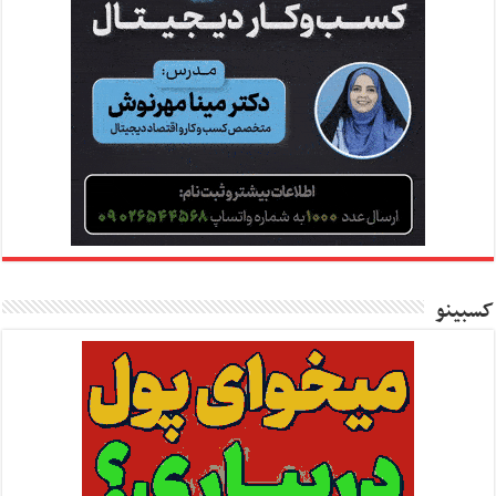
کسبینو