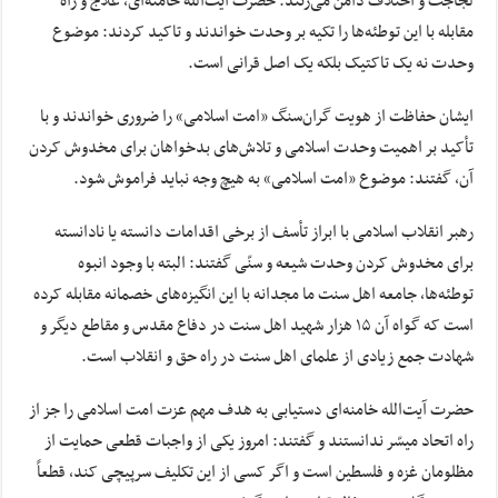
لجاجت و اختلاف دامن می‌زنند. حضرت آیت‌الله خامنه‌ای، علاج و راه
مقابله با این توطئه‌ها را تکیه بر وحدت خواندند و تاکید کردند: موضوع
وحدت نه یک تاکتیک بلکه یک اصل قرانی است.
ایشان حفاظت از هویت گران‌سنگ «امت اسلامی» را ضروری خواندند و با
تأکید بر اهمیت وحدت اسلامی و تلاش‌های بدخواهان برای مخدوش کردن
آن، گفتند: موضوع «امت اسلامی» به هیچ وجه نباید فراموش شود.
رهبر انقلاب اسلامی با ابراز تأسف از برخی اقدامات دانسته یا نادانسته
برای مخدوش کردن وحدت شیعه و سنّی گفتند: البته با وجود انبوه
توطئه‌ها، جامعه اهل سنت ما مجدانه با این انگیزه‌های خصمانه مقابله کرده
است که گواه آن ۱۵ هزار شهید اهل سنت در دفاع مقدس و مقاطع دیگر و
شهادت جمع زیادی از علمای اهل سنت در راه حق و انقلاب است.
حضرت آیت‌الله خامنه‌ای دستیابی به هدف مهم عزت امت اسلامی را جز از
راه اتحاد میسّر ندانستند و گفتند: امروز یکی از واجبات قطعی حمایت از
مظلومان غزه و فلسطین است و اگر کسی از این تکلیف سرپیچی کند، قطعاً