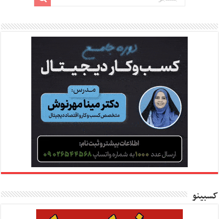
کسبینو