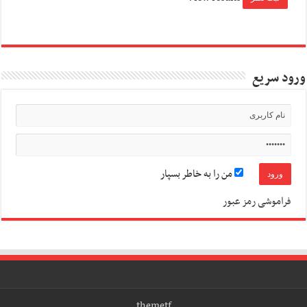
ورود سریع
من را به خاطر بسپار
فراموشی رمز عبور
themetf