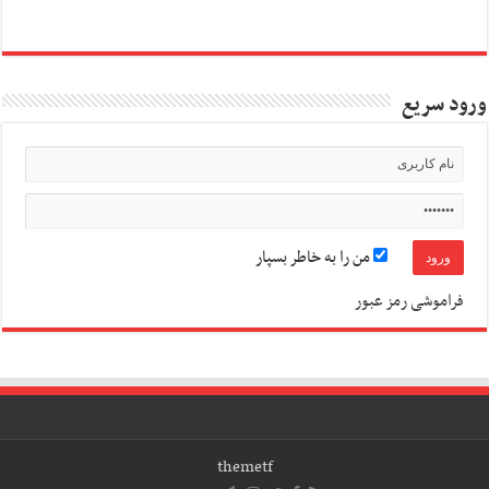
ورود سریع
من را به خاطر بسپار
فراموشی رمز عبور
themetf