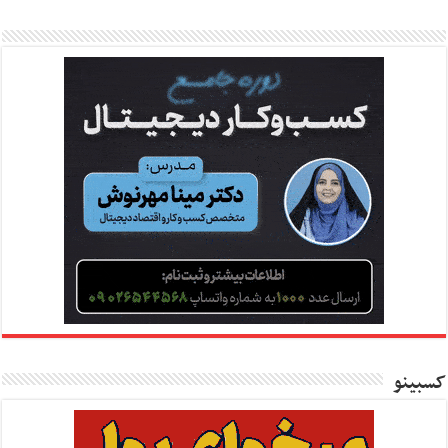
کسبینو