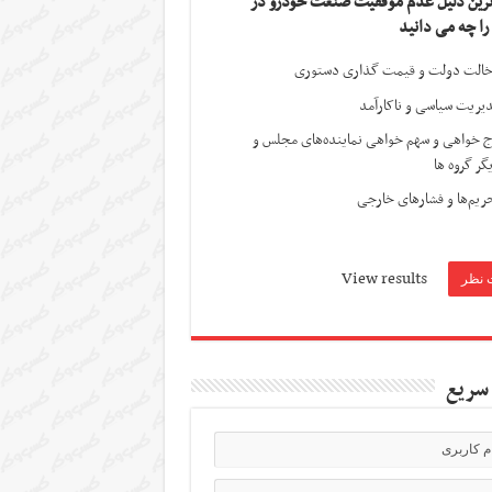
ترین دلیل عدم موفقیت صنعت خودرو در
 را چه می دانید
الت دولت و قیمت گذاری دستوری
یریت سیاسی و ناکارآمد
ج خواهی و سهم خواهی نماینده‌های مجلس و
گر گروه ها
ریم‌ها و فشارهای خارجی
View results
سریع