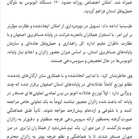
همراه شد، امکان اختصاص روزانه حدود ۱۲۰ دستگاه اتوبوس به ناوگان
حمل‌ونقل استان فراهم گردید.
طیب‌نیا ادامه داد: تسهیل در بهره‌برداری از امکان ایجادشده و نظارت مؤثرتر
بر این امر، با استقرار همکاران باتجربه شرکت در پایانه مسافربری اصفهان و با
نظارت ناظران مقیم اداره کل راهداری و حمل‌ونقل جاده‌ای و سازمان
پایانه‌های مسافربری استان، بر اساس میزان حضور زائران و اعلام نیاز پایانه،
اتوبوس‌ها در حال تخصیص و سرویس‌دهی هستند.
وی خاطرنشان کرد: با تدابیر اتخاذشده و با همکاری سایر ارگان‌های یادشده،
نظام توزیع کاملاً عادلانه‌ای در پایانه‌های استان اصفهان برقرار شده که چند
ویژگی دارد: اولاً توزیع عادلانه اتوبوس بین تمامی تعاونی‌های مستقر در
پایانه که باعث شده زائران مجبور نباشند لزوماً به یک تعاونی خاص مراجعه
کنند و با شلوغی و ازدحام بیش‌ازحد مواجه شوند. ثانیاً طبق هماهنگی
صورت‌گرفته به‌منظور ارائه سرویس‌دهی هرچه منظم‌تر و دقیق‌تر به زائران
جهت بازگشت از مرز مهران، یک تیم شش‌نفره از همکاران ترابری در مرز
مهران مستقر شدند تا با هماهنگی و نظم هرچه بهتر به زائران محترم