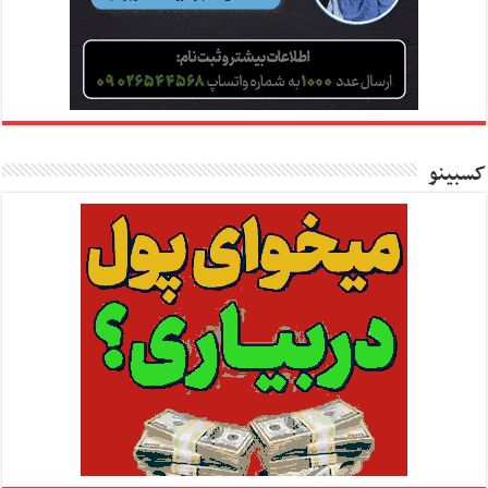
کسبینو