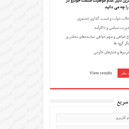
ترین دلیل عدم موفقیت صنعت خودرو در
 را چه می دانید
الت دولت و قیمت گذاری دستوری
یریت سیاسی و ناکارآمد
ج خواهی و سهم خواهی نماینده‌های مجلس و
گر گروه ها
ریم‌ها و فشارهای خارجی
View results
سریع