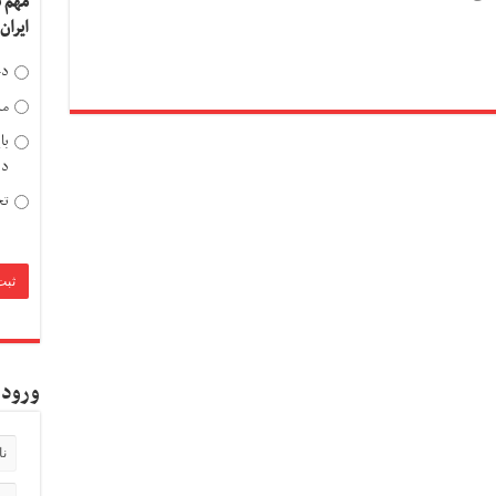
مهم 
ایران
دخ
مد
با
دی
تح
ورود 