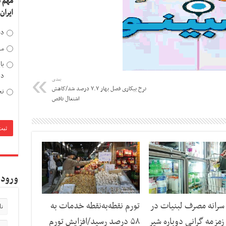
مهم 
ایران
دخ
مد
با
دی
بعدی
نرخ بیکاری فصل بهار ۷.۷ درصد شد/کاهش
تح
اشتغال ناقص
ورود 
رانه مصرف لبنیات در
تورم نقطه‌به‌نقطه خدمات به
مزمه گرانی دوباره شیر
۵۸ درصد رسید/افزایش تورم