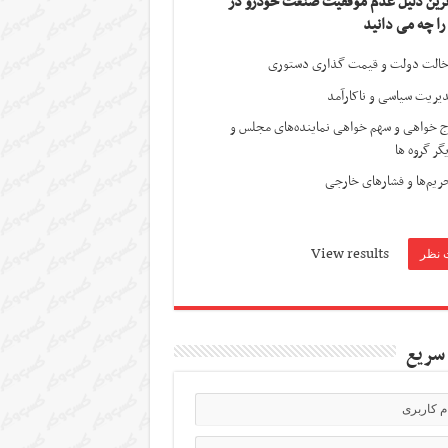
ترین دلیل عدم موفقیت صنعت خودرو در
 را چه می دانید
الت دولت و قیمت گذاری دستوری
یریت سیاسی و ناکارآمد
ج خواهی و سهم خواهی نماینده‌های مجلس و
گر گروه ها
ریم‌ها و فشارهای خارجی
View results
سریع