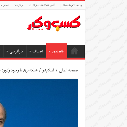
آیین نامه اخلاق حرفه ای
درباره ما
تماس بام
جمعه , ۱۶ مرداد ۱۴۰۵
اقتصادی
اصناف
کارآفرینی
ک
صفحه اصلی
/
اسلایدر
/
شبکه برق با وجود رکورد‌