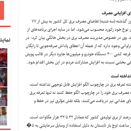
های افزایشی مصرف
وزیر نیرو در همین رابطه اظهار داشت: با اینکه روز گذشته (سه شنبه) تقاضای مصرف برق کل کشور به بیش از ۷۷
 نوع خود رکورد محسوب می‌شود، اما در سایه اجرای برنامه‌های از
د. وی در خصوص مدیریت مصرف برق در بخش خانگی بیان کرد: در
نمایش
نی وجود دارد که از جمله آن اعطای پاداش صرفه‌جویی تا رایگان
شدن قبوض مشترکان کم مصرف و نیز شرکت در قرعه کشی ۳۰۰ دستگاه خودرو و میلیون‌ها جایزه دیگر در قالب پویش
آگاهی بخشی نسبت به افزایش مشارکت مردم در این بخش اقدام شود.
 نداشته است
گذشته تعرفه برق در چارچوب الگو افزایش قابل توجهی نداشته است،
مصرف برق خود را در چارچوب الگو حفظ کنند نه تنها تعرفه برق
های جذابی نیز دریافت می‌کنند، بلکه نقش مؤثری نیز در حفظ و
محرابیان در همین رابطه تصریح کرد: حدود ٣٣ درصد از برق تولیدی کشور که معادل ٣٢ تا ٣٣ هزار مگاوات است،
توسط بخش خانگی مصرف می‌شود. این میزان در ساعت اوج بار تابستان به دلیل استفاده از وسایل سرمایشی به ۵�