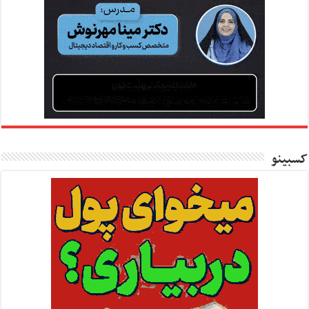
کسبینو