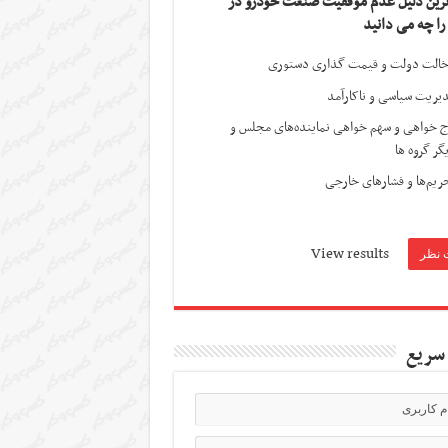
ترین دلیل عدم موفقیت صنعت خودرو در
 را چه می دانید
الت دولت و قیمت گذاری دستوری
یریت سیاسی و ناکارآمد
ج خواهی و سهم خواهی نماینده‌های مجلس و
گر گروه ها
ریم‌ها و فشارهای خارجی
View results
سریع