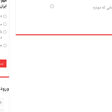
مهم 
ایران
انی که دوباره
دخ
مد
با
دی
تح
ورود 