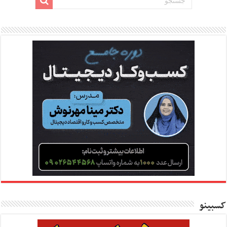
کسبینو