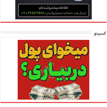
کسبینو