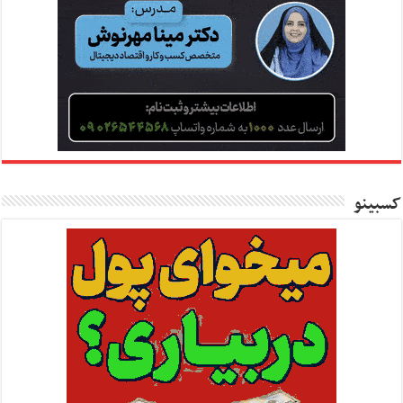
کسبینو