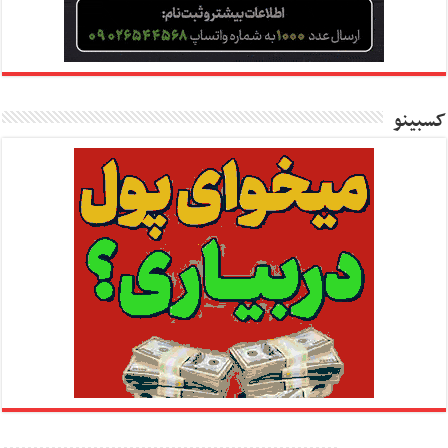
کسبینو