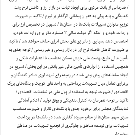
/ قدردانی از بانک مرکزی برای ایجاد ثبات در بازار ارز و کاهش نرخ رشد
نقدینگی و پایه پولی به عنوان پیشانی اثرگذار بر تورم / تاکید بر ضرورت
توزیع متوازن تسهیلات بانک‌ها در استان‌ها / تسهیل در تخصیص ارز برای
واردات خودرو و اینکه اگر دولت سالی ۳ میلیارد دلار برای واردات خودرو
اختصاص دهد بسیاری از ناترازی‌های بخش انرژی حذف خواهد شد / تاکید
بر ضرورت کاهش فاصله نرخ ارز در بازار رسمی و غیر رسمی / توجه جدی به
تأمین مالی طرح نهضت ملی جهش مسکن متناسب با اعتبارات بانکی و
همچنین استفاده از ابزارهای تأمین مالی غیر بانکی در این بخش / تسریع در
ایجاد سامانه‌های پیش بینی شده در زمینه رفع تعهد ارزی صادر کنندگان و
برقراری تعادل میان تسهیلات پرداختی به واحدهای کوچک و بنگاه‌های بزرگ
اقتصادی / ضرورت توجه به استفاده از پول ملی در تعاملات اقتصادی /
تاکید بر توجه همزمان به کنترل نقدینگی و رونق تولید / اعلام آمادگی
نمایندگان مجلس برای برخورد جدی با بانک‌های ناتراز و ضرورت متناسب
سازی سهم استان‌ها از منابع سپرده گذاری شده در بانک‌ها در پرداخت
تسهیلات برای توسعه مناطق و جلوگیری از تجمیع تسهیلات در مناطق
برخوردار.