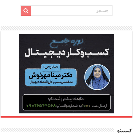
کسبینو