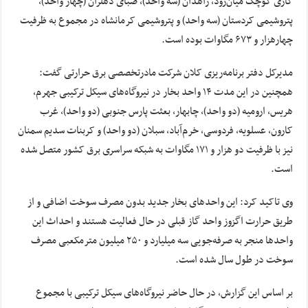
گازی کوچک میان‌رود، زاهدان (سه واحد)، صبای دهلران (چهار واحد)،
پتروشیمی کردستان (سه واحد) و پتروشیمی کرمانشاه در مجموع به ظرفیت
چهارهزار و ۶۷۳ مگاوات بوده است.
مدیرکل دفتر برنامه‌ریزی کلان شرکت مادرتخصصی برق حرارتی گفت:
همچنین در این مدت ۱۴ واحد بخار در نیروگاه‌های سیکل ترکیبی جهرم،
هریس، ارومیه (دو واحد)، چابهار، بعثت پارس جنوبی (دو واحد)، غرب
کارون، عسلویه، فردوسی، خرم‌آباد، سبلان (دو واحد) و کربنات سدیم سمنان
نیز با ظرفیت دو هزار و ۱۷۱ مگاوات به شبکه سراسری برق کشور متصل شده
است.
وی تاکید کرد: این واحدهای بخار جدید بدون مصرف سوخت اضافی و از
طریق حرارت اگزوز واحد گاز قبلی در حال فعالیت هستند و احداث این
واحدها منجر به صرفه‌جویی سه میلیارد و ۲۵۰ میلیون مترمکعبی مصرف
سوخت در طول سال شده است.
بر اساس این گزارش، در حال حاضر نیروگاه‌های سیکل ترکیبی با مجموع