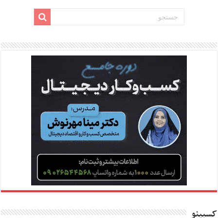
کسبینو