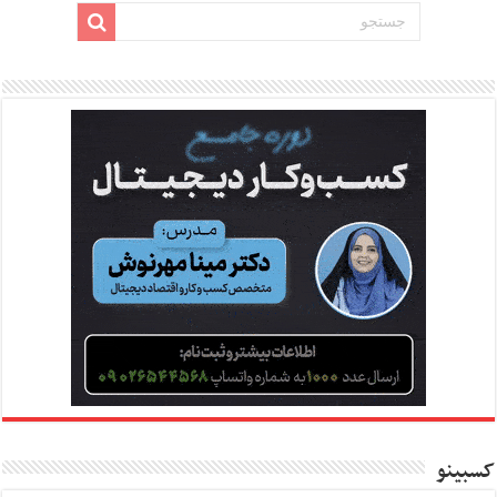
کسبینو