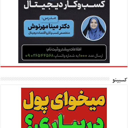
کسبینو