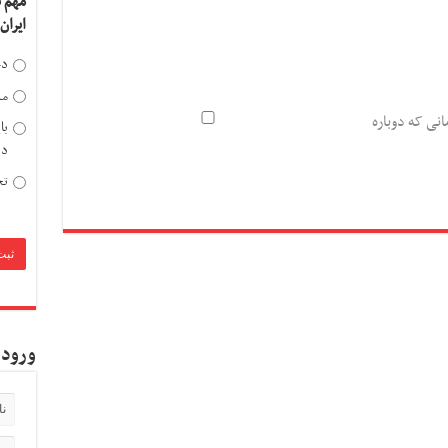
مهم 
ایران
دخ
مد
انی که دوباره
با
دی
تح
ورود 