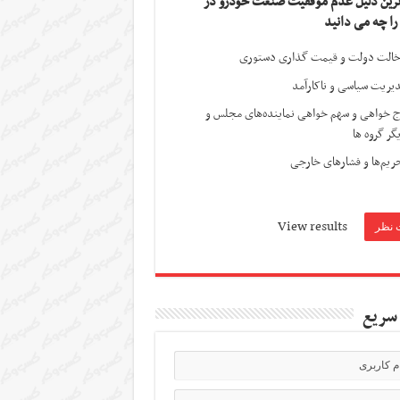
ترین دلیل عدم موفقیت صنعت خودرو در
 را چه می دانید
الت دولت و قیمت گذاری دستوری
یریت سیاسی و ناکارآمد
ج خواهی و سهم خواهی نماینده‌های مجلس و
گر گروه ها
ریم‌ها و فشارهای خارجی
View results
سریع