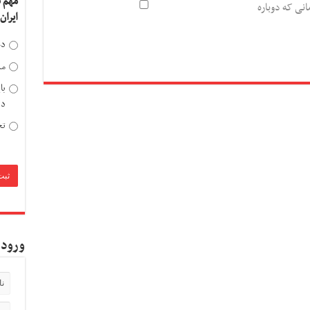
مهم 
انی که دوباره
ایران
دخ
مد
با
دی
تح
ورود 