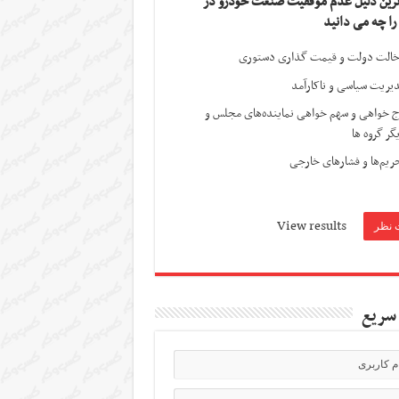
ترین دلیل عدم موفقیت صنعت خودرو در
 را چه می دانید
الت دولت و قیمت گذاری دستوری
یریت سیاسی و ناکارآمد
ج خواهی و سهم خواهی نماینده‌های مجلس و
گر گروه ها
ریم‌ها و فشارهای خارجی
View results
سریع