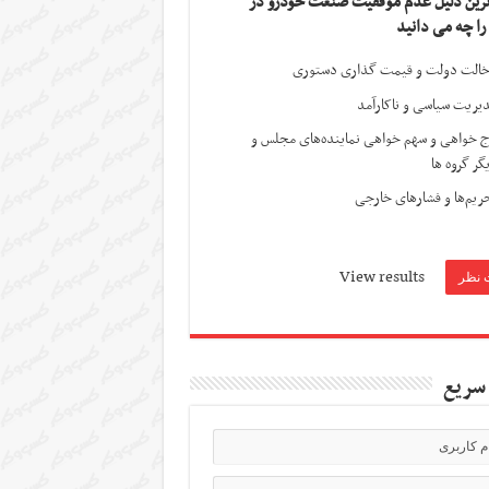
ترین دلیل عدم موفقیت صنعت خودرو در
 را چه می دانید
الت دولت و قیمت گذاری دستوری
یریت سیاسی و ناکارآمد
ج خواهی و سهم خواهی نماینده‌های مجلس و
گر گروه ها
ریم‌ها و فشارهای خارجی
View results
سریع