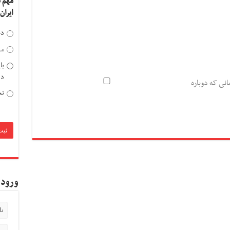
مهم 
ایران
دخ
مد
با
دی
انی که دوباره
تح
ورود 