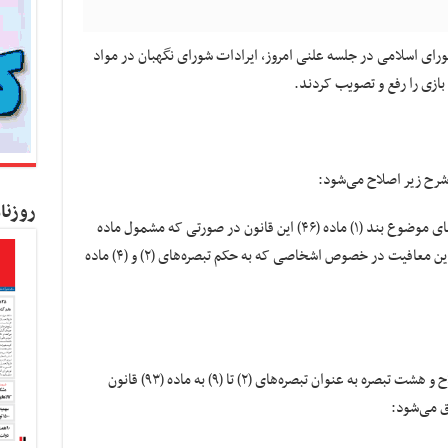
رای اسلامی در جلسه علنی امروز، ایرادات شورای نگهبان در مواد
روزنا
ماده۷۶- عایدی سرمایه حاصل از انتقال دارایی‌های موضوع بند (۱) ماده (۴۶) این قانون در صورتی که مشمول ماده
(۷۷) این قانون شود، مشمول مالیات نمی‌باشد. این معافیت در خصوص اشخاصی که به حکم تبصره‌های (۲) و (۴) ماده
ماده ۲۰- عنوان تبصره ماده(۹۳) به تبصره (۱) اصلاح و هشت تبصره به عنوان تبصره‌های (۲) تا (۹) به ماده (۹۳) قانون
ق می‌شود: