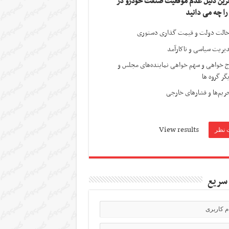
ترین دلیل عدم موفقیت صنعت خودرو در
 را چه می دانید
الت دولت و قیمت گذاری دستوری
یریت سیاسی و ناکارآمد
ج خواهی و سهم خواهی نماینده‌های مجلس و
گر گروه ها
ریم‌ها و فشارهای خارجی
View results
سریع