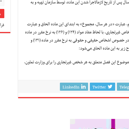
تبصره ۱۴- آیین‏‌نامه اجرایی این ماده حداکثر یک سال پس از تاریخ لازم‎الاجرا شدن این ماده، توسط سازمان تهیه و به
الیات‌های مستقیم، عبارت «در هر سال، مجموع» به ابتدای این ماده الحاق و عبارت
فرا
«به نرخ مقرر در ماده (۱۳۱)» به عبارت «برای اشخاص غیرتجاری، با لحاظ مفاد مواد (۱۲۴) و (۱۲۶) به نرخ مقرر در ماده
(۱۳۱) این قانون و برای اشخاص تجاری، به ترتیب در خصوص اشخاص حقیقی و حقوقی به نرخ مقرر در ماده (۱۳۱) و
ضوع این فصل متعلق به هر شخص غیرتجاری را برای وزارت تعاون،
LinkedIn
Twitter
Tele