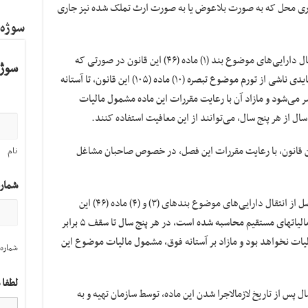
ری محل که به صورت بلاعوض یا به صورت ارث تملک شده‌ نیز جاری
سوژه
تبصره ۶- از مجموع عایدی سرمایه حاصل از انتقال دارایی‌های موضوع بند (۱) ماده (۴۶) این قانون در صورتی که
سوژه
دوره تملک آن بیش از ۲ سال باشد، پس از کسر عایدی ناشی از تورم موضوع تبصره (۱۰) ماده (۱۰۵) این قانون، تا آستانه
وع ماده (۸۴) این قانون کسر می‌شود و مازاد آن با رعایت مقررات این ماده مشمول مالیات
 از هر پنج سال، می‌توانند از این معافیت استفاده کنند.
۷- حکم تبصره‌های (۹) تا (۱۲) ماده (۱۰۵) این قانون، با رعایت مقررات این فصل، در خصوص صاحبان مشاغل
نام
شمار
تبصره ۸- مجموع درآمد اشخاص غیرتجاری، حاصل از انتقال دارایی‌های موضوع بندهای (۳) و (۴) ماده (۴۶) این
قانون که مطابق مفاد فصل اول باب سوم قانون مالیاتهای مستقیم محاسبه شده است، در هر پنج سال تا سقف ۵ برابر
ن قانون مشمول مالیات نخواهد بود و مازاد بر آستانه فوق، مشمول مالیات موضوع این
شماره 
لطفا 
تبصره ۹- آیین‏‌نامه اجرایی این ماده حداکثر یک سال پس از تاریخ لازم‎الاجرا شدن این ماده، توسط سازمان تهیه و به