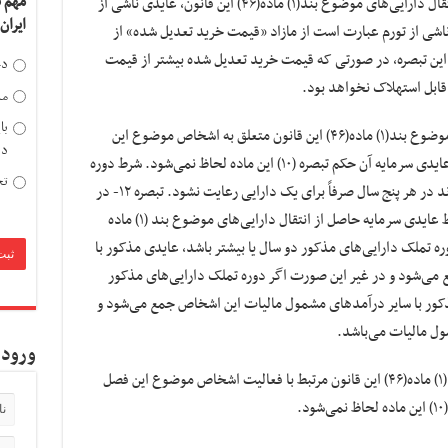
مهم 
تبصره ۱۰- در محاسبه عایدی سرمایه حاصل از انتقال دارایی‌های موضوع بند(۱) ماده(۴۶) این قانون، عایدی ناشی از
ایران
اشی از تورم عبارت است از مازاد «قیمت خرید تعدیل شده» از
 تبصره، در صورتی که قیمت خرید تعدیل شده بیشتر از قیمت
دخ
قابل استهلاک نخواهد بود.
مد
با
تبصره ۱۱- در صورتی که دوره تملک دارایی‌های موضوع بند(۱) ماده(۴۶) این قانون متعلق به اشخاص موضوع این
دی
فصل، ۲ سال یا کمتر از ۲ سال باشد، در محاسبه عایدی سرمایه آن حکم تبصره‌ (۱۰) این ماده لحاظ نمی‌شود. شرط دوره
تح
تملک بیش از ۲ سال مذکور در این تبصره، می‌تواند در هر پنج سال صرفاً برای یک دارایی رعایت نشود. تبصره ۱۲- در
خصوص اشخاص موضوع این ماده که بدون لحاظ عایدی سرمایه حاصل از انتقال دارایی‌های‎ موضوع بند (۱) ماده
دوره تملک دارایی‌های مذکور دو سال یا بیشتر باشد، عایدی مذکور با
ی‌شود و در غیر این صورت اگر دوره تملک دارایی‌های مذکور
مذکور با سایر درآمدهای مشمول مالیات این اشخاص جمع می‌شود و
ل مالیات می‌باشد.
ورود 
تبصره ۱۳- در صورتی که دارایی‌های موضوع بند(۱) ماده(۴۶) این قانون مرتبط با فعالیت اشخاص موضوع این فصل
.