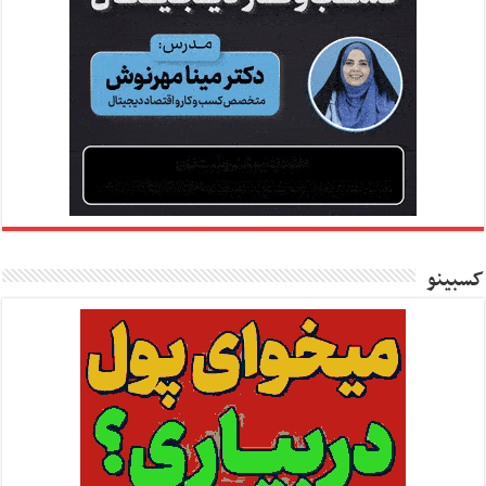
کسبینو