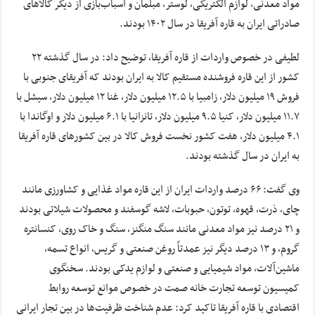
مواد معدنی، لوازم الکتریکی، لوستر، مبلمان و اسباب‌بازی از دیگر کالاهای
صادراتی ایران به قاره آفریقا در سال ۱۴۰۲ بودند.
لطیفی در خصوص واردات از قاره آفریقا، توضیح داد: در سال گذشته ۲۲
کشور از این قاره فروشنده مستقیم کالا به ایران بودند که آفریقای جنوبی با
فروش ۱۹ میلیون دلار، زامبیا با ۱۲.۵ میلیون دلار، غنا ۱۲ میلیون دلار، سیشل با
۱۱.۷ میلیون دلار، کنیا ۹.۵ میلیون دلار، تانزانیا با ۶.۱ میلیون دلار و اوگاندا با
۴.۱ میلیون دلار، هفت کشور نخست فروش کالا در بین کشورهای قاره آفریقا
به ایران در سال گذشته بودند.
وی گفت: ۶۶ درصد واردات ایران از این قاره مواد غذایی و کشاورزی مانند
چای، ذرت، قهوه، توتون، حبوبات، لاشه گوسفند و محصولات شیلاتی بودند
و ۲۱ درصد نیز مواد معدنی مانند سنگ منگنز، سنگ و خاک روی، کنسانتره
گروم، و ۱۳ درصد دیگر نیز عمدتاً روغن صنعتی و گریس، انواع تسمه،
ماشین‌آلات، مواد شیمیایی و صنعتی و لوازم یدکی بودند. سخنگوی
کمیسیون توسعه تجارت خانه صمت در خصوص موانع توسعه روابط
اقتصادی با قاره آفریقا تاکید کرد: عدم شناخت ظرفیت‌ها در بین تجار ایرانی