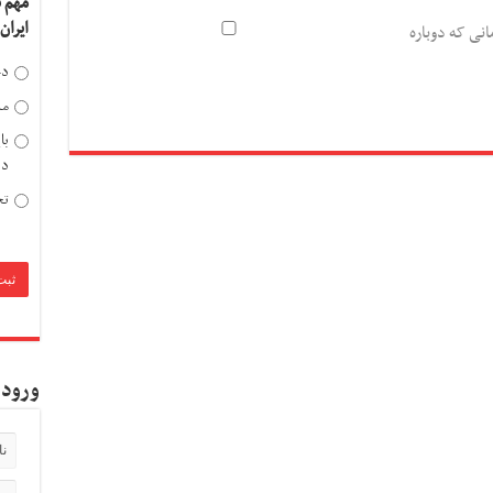
مهم 
ایران
انی که دوباره
دخ
مد
با
دی
تح
ورود 