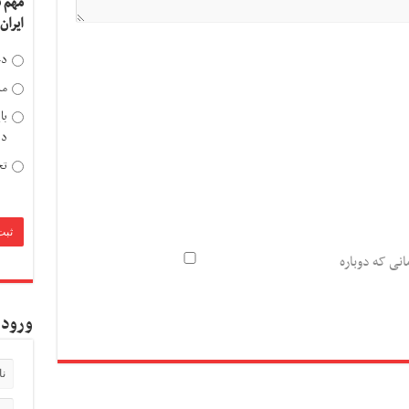
مهم 
ایران
دخ
مد
با
دی
تح
انی که دوباره
ورود 