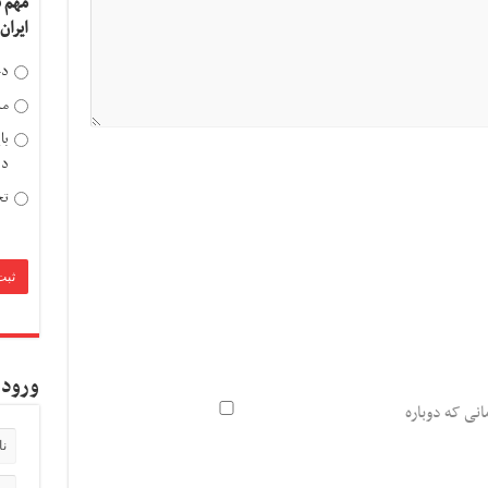
مهم 
ایران
دخ
مد
با
دی
تح
ورود 
انی که دوباره