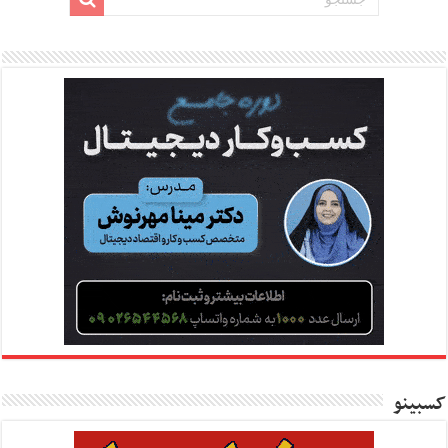
کسبینو