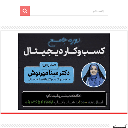
کسبینو