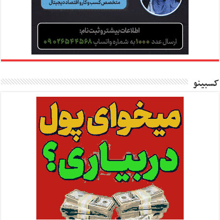
کسبینو