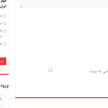
مهم 
ایران
دخ
مد
با
دی
تح
انی که دوباره
ورود 