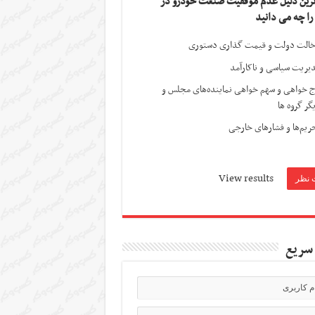
ترین دلیل عدم موفقیت صنعت خودرو در
 را چه می دانید
الت دولت و قیمت گذاری دستوری
یریت سیاسی و ناکارآمد
ج خواهی و سهم خواهی نماینده‌های مجلس و
گر گروه ها
ریم‌ها و فشارهای خارجی
View results
سریع