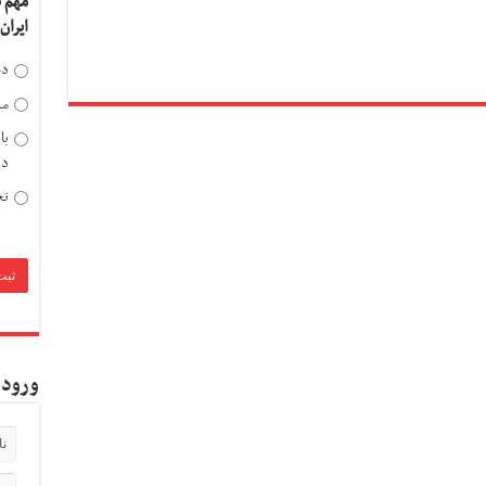
مهم 
ایران
دخ
مد
با
دی
تح
ورود 