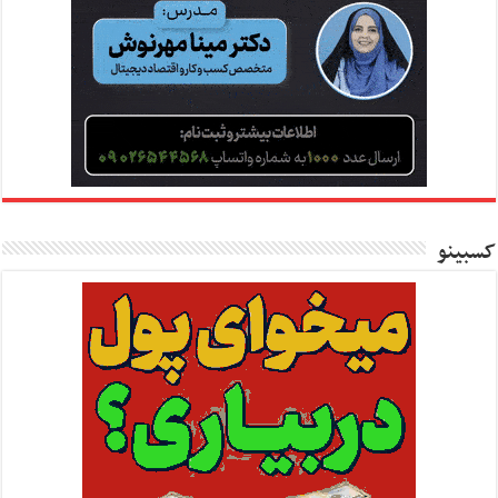
کسبینو