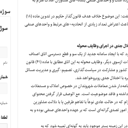
کرده است و واحدهای صنفی بنگاه¬های مشاوران املاک ملزم به
سوژه
معاون حقوقی و امور مجلس اتاق اصناف ایران گفت: این موضوع خلاف هدف قانون‌گذار حکیم در تدوین ماده (۱۸)
ث اعتراض تعداد زیادی از اتحادیه¬های مرتبط و واحدهای صنفی
سوژه
تلال جدی در اجرای وظایف محوله
ود که با ایجاد سامانه جدید از یک سو و قطع دسترسی اتاق اصناف
ایران نسبت به کل پایگاه داده سامانه ثبت معاملات ازسوی دیگر، وظایف محوله به این اتاق مطابق با ماده (۴۱) قانون
نام
ور و مشارکت در سیاست‌گذاری، تصمیم-گیری و مدیریت مسائل
شمار
ه با اختلال جدی روبروخواهد شد.
سنامه‌دار شدن معاملات شهروندان در خصوص املاک و مستغلات
داشته و فاقد موضوعیت است. مع الوصف قرار گرفتن محتوای
ام که در حالت عادی نوعاً با تفاهم طرفین یا با دلالت مشاورین
شماره 
امور تصدی‌گرانه‌ای است که بر عهده واحدهای صنفی بوده و به
لطفا 
در این زمینه بستر موجود باید به گونه‌ای تعبیه شود که به