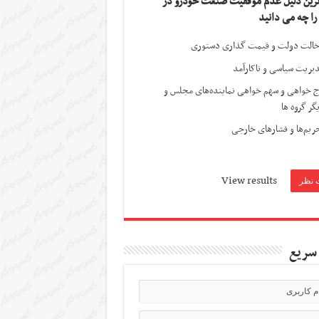
ترین دلیل عدم موفقیت صنعت خودرو در
 را چه می دانید
الت دولت و قیمت گذاری دستوری
یریت سیاسی و ناکارآمد
ج خواهی و سهم خواهی نماینده‌های مجلس و
گر گروه ها
ریم‌ها و فشارهای خارجی
View results
سریع