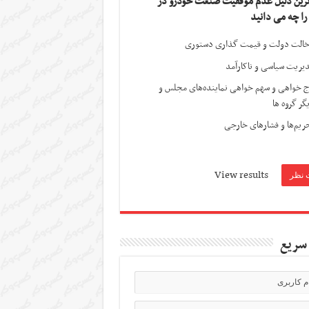
ترین دلیل عدم موفقیت صنعت خودرو در
 را چه می دانید
الت دولت و قیمت گذاری دستوری
یریت سیاسی و ناکارآمد
ج خواهی و سهم خواهی نماینده‌های مجلس و
گر گروه ها
ریم‌ها و فشارهای خارجی
View results
سریع