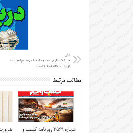
قبلی
سرلشکر باقری: به همه اهداف رسیدیم/عملیات
از نظر ما خاتمه یافته است
مطالب مرتبط
شماره ۳۵۶۹ روزنامه کسب و
ضرورت 