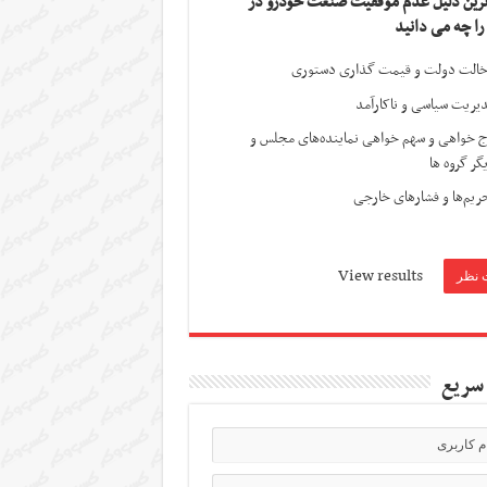
ترین دلیل عدم موفقیت صنعت خودرو در
 را چه می دانید
الت دولت و قیمت گذاری دستوری
یریت سیاسی و ناکارآمد
ج خواهی و سهم خواهی نماینده‌های مجلس و
گر گروه ها
ریم‌ها و فشارهای خارجی
View results
سریع