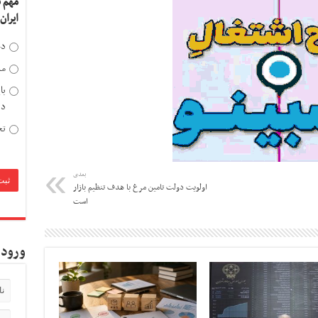
مهم 
ایران
دخ
مد
با
دی
تح
بعدی
اولویت دولت تامین مرغ با هدف تنظیم بازار
است
ورود 