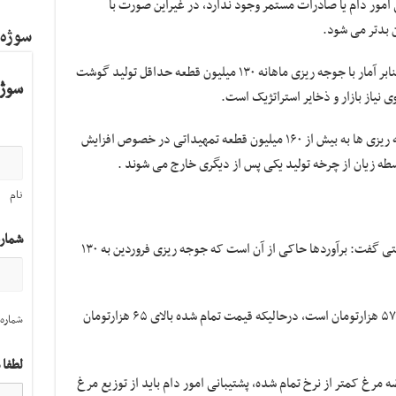
امور دام یا صادرات مستمر وجود ندارد، در غیراین صورت با
 بدتر می شود.
سوژه
دبیرکانون پرورش دهندگان مرغ گوشتی افزود: بنابر آمار با جوجه ریزی ماهانه ۱۳۰ میلیون قطعه حداقل تولید گوشت
سوژه
او گفت: اگر قبل از اجرای سیاست افزایش جوجه ریزی ها به بیش از ۱۶۰ میلیون قطعه تمهیداتی در خصوص افزایش
سطه زیان از چرخه تولید یکی پس از دیگری خارج می شوند .
نام
شمار
علی ابراهیمی مدیرعامل اتحادیه مرغداران گوشتی گفت: برآوردها حاکی از آن است که جوجه ریزی فروردین به ۱۳۰
به گفته او، قیمت کنونی هرکیلو مرغ زنده ۵۶ تا ۵۷ هزارتومان است، درحالیکه قیمت تمام شده بالای ۶۵ هزارتومان
شماره 
لطفا 
رضه مرغ کمتر از نرخ تمام شده، پشتیبانی امور دام باید از توزیع مرغ