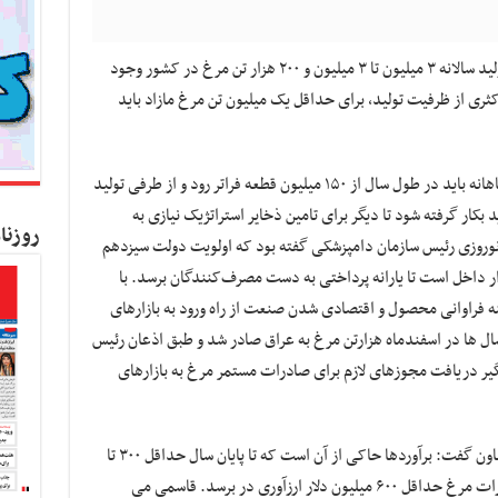
به گزارش کسب و کار نیوز ، بنابر آمار پتانسیل تولید سالانه ۳ میلیون تا ۳ میلیون و ۲۰۰ هزار تن مرغ در کشور وجود
ری از ظرفیت تولید، برای حداقل یک میلیون تن مرغ مازاد باید
براساس سیاست اخیر وزارت جهاد جوجه ریزی ماهانه باید در طول سال از ۱۵۰ میلیون قطعه فراتر رود و از طرفی تولید
 بکار گرفته شود تا دیگر برای تامین ذخایر استراتژیک نیازی به
روزنا
وروزی رئیس سازمان دامپزشکی گفته بود که اولویت دولت سیزدهم
ر داخل است تا یارانه پرداختی به دست مصرف‌کنندگان برسد. با
ینه فراوانی محصول و اقتصادی شدن صنعت از راه ورود به بازارهای
ل ها در اسفندماه هزارتن مرغ به عراق صادر شد و طبق اذعان رئیس
یر دریافت مجوزهای لازم برای صادرات مستمر مرغ به بازارهای
ارسلان قاسمی رئیس کمیسیون کشاورزی اتاق تعاون گفت: برآوردها حاکی از آن است که تا پایان سال حداقل ۳۰۰ تا
۳۵۰ هزارتن مرغ صادر شود که براین اساس صادرات مرغ حداقل ۶۰۰ میلیون دلار ارزآوری در برسد. قاسمی می