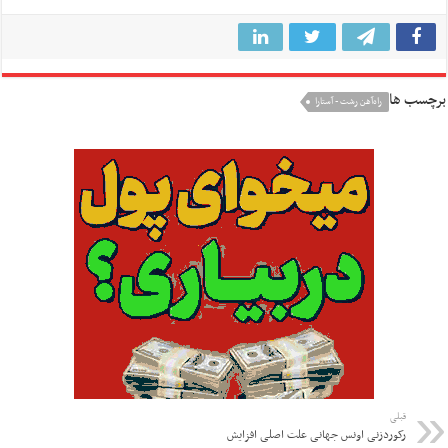
برچسب ها
راه‌آهن رشت - آستارا
قبلی
رکوردزنی اونس جهانی علت اصلی افزایش