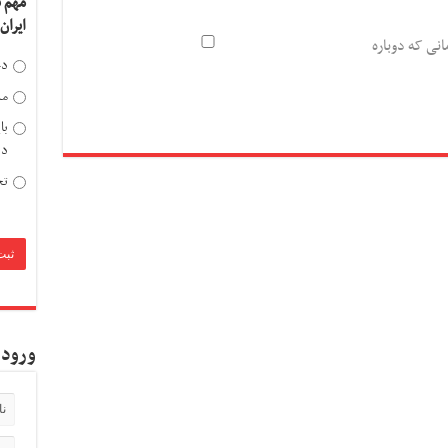
مهم 
ایران
انی که دوباره
دخ
مد
با
دی
تح
ورود 