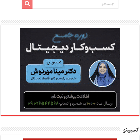
کسبینو