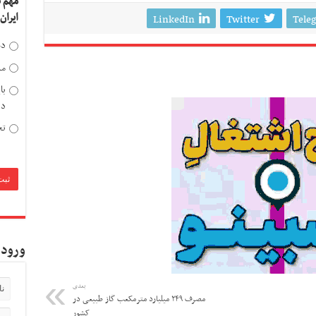
مهم 
ایران
LinkedIn
Twitter
Tele
دخ
مد
با
دی
تح
ورود 
بعدی
مصرف ۲۴۹ میلیارد مترمکعب گاز طبیعی در
کشور