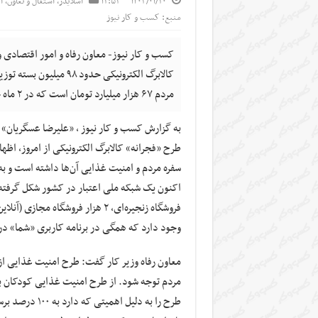
۱۴۰۳/۰۱/۲۰
۱۲:۵۳
اسلایدر
,
اشتغال و تعاون
,
ا
منبع: کسب و کار نیوز
کسب و کار نیوز- معاون رفاه و امور اقتصادی وز
مردم ۶۷ هزار میلیارد تومان است که در ۲ ماه حدود ۲ میلیارد دلار (۱.۱ میلیون تن) خرید صورت گرفته است.
به گزارش کسب و کار نیوز ، «علیرضا عسگریان» د
طرح «فجرانه» کالابرگ الکترونیکی از امروز، اظه
سفره مردم و امنیت غذایی آن‌ها داشته است و به 
وجود دارد که همگی در برنامه کاربری «شما» 
معاون رفاه وزیر کار گفت: طرح امنیت غذایی از
طرح را به دلیل