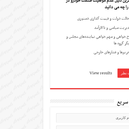
ترین دلیل عدم موفقیت صنعت خودرو در
 را چه می دانید
الت دولت و قیمت گذاری دستوری
یریت سیاسی و ناکارآمد
ج خواهی و سهم خواهی نماینده‌های مجلس و
گر گروه ها
ریم‌ها و فشارهای خارجی
View results
سریع