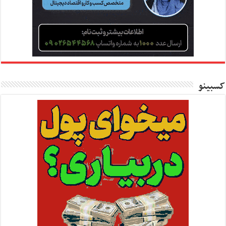
کسبینو