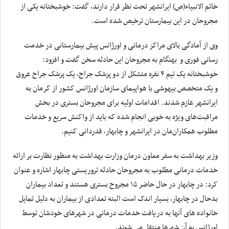
خاتم الانبیاء(ص) ایرانشهر تحت نظر قرار دارند، گفت: خوشبختانه یکی از
مجروحان در این بیمارستان ترخیص شده است.
وی از آمادگی بالای مراکز درمانی و اورژانس پیش بیمارستانی در خدمت
رسانی فوری و بهنگام به مجروحان این حادثه سخن گفت و افزود:
خوشبختانه یک تیم ۴ نفره متشکل از دو پزشک جراح، یک پزشک جراح عروق
و یک متخصص بیهوشی با هواپیمای سازمان اورژانس کشور از کرمان به
ایرانشهر عازم شدند. اقدامات اولیه برای مجروحان بستری در بخش
مراقبت‌های ویژه به خوبی انجام شده که باید از واکنش سریع و خدمات
مطلوب همکاران‌مان در ایرانشهر و چابهار، قدردانی کنیم.
وزیر بهداشت به سفر معاون درمان وزارت بهداشت به منظور نظارت بر ارائه
خدمات درمانی مطلوب به مجروحان حادثه تروریستی چابهار اشاره و عنوان
کرد: در چابهار در حال حاضر ۱۵ مجروح بستری هستند و تعداد بیماران
بدحال در چابهار، بسیار اندک است البته تعدادی از بیماران به دلیل تمایل
خانواده های آنها به دریافت خدمات درمانی در شهرهای خودشان توسط
اورژانس به آن شهرها منتقل می شوند.