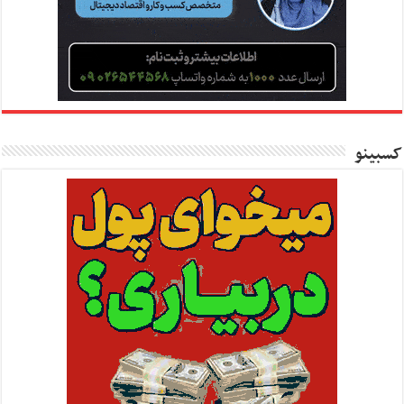
کسبینو