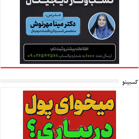
کسبینو